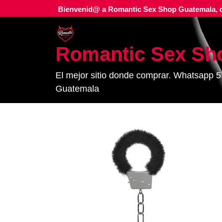
Ir
Bienvenid@ a Romantic Sex Shop Guatemala, d
al
contenido
Romantic Sex Sh
El mejor sitio donde comprar. Whatsapp 5
Guatemala