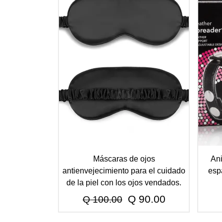
Máscaras de ojos
Ani
antienvejecimiento para el cuidado
esp
de la piel con los ojos vendados.
El
El
Q
90.00
Q
100.00
precio
precio