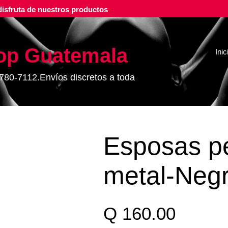
isfruta de nuestros productos
op Guatemala
Inic
780-7112.Envíos discretos a toda
Esposas p
metal-Neg
Q
160.00