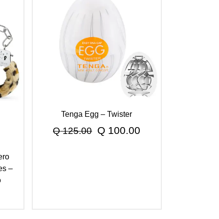
Tenga Egg – Twister
El
El
Q
100.00
Q
125.00
precio
precio
ero
original
actual
es –
era:
es:
o
Q 125.00.
Q 100.00.