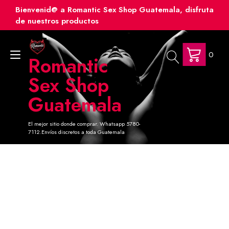
Ir
Bienvenid@ a Romantic Sex Shop Guatemala, disfruta
al
de nuestros productos
contenido
0
Alternar
Romantic
navegación
Sex Shop
Guatemala
El mejor sitio donde comprar. Whatsapp 5780-
7112.Envíos discretos a toda Guatemala