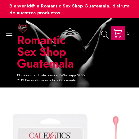
Ir
Bienvenid@ a Romantic Sex Shop Guatemala, disfruta
al
de nuestros productos
contenido
0
Alternar
Romantic
navegación
Sex Shop
Guatemala
El mejor sitio donde comprar. Whatsapp 5780-
7112.Envíos discretos a toda Guatemala