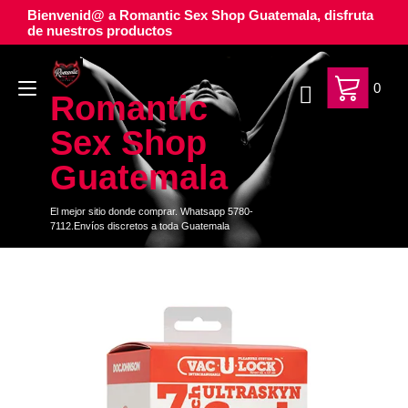
Ir
Bienvenid@ a Romantic Sex Shop Guatemala, disfruta
al
de nuestros productos
contenido
Alternar
0
Romantic
navegación
Sex Shop
Guatemala
El mejor sitio donde comprar. Whatsapp 5780-
7112.Envíos discretos a toda Guatemala