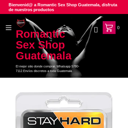
Ir
Bienvenid@ a Romantic Sex Shop Guatemala, disfruta
al
de nuestros productos
contenido
Alternar
0
Romantic
navegación
Sex Shop
Guatemala
El mejor sitio donde comprar. Whatsapp 5780-
7112.Envíos discretos a toda Guatemala