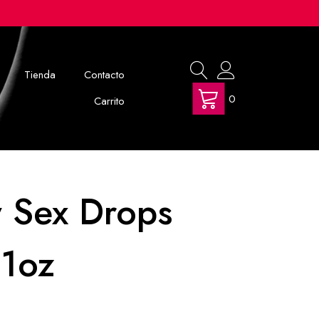
Tienda
Contacto
0
Carrito
y Sex Drops
 1oz