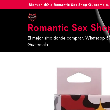
Ir
Bienvenid@ a Romantic Sex Shop Guatemala, 
al
contenido
Romantic Sex Sho
El mejor sitio donde comprar. Whatsapp 57
Guatemala