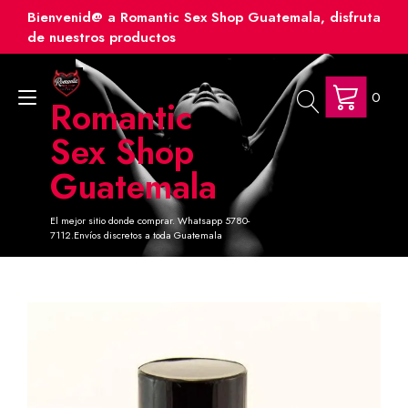
Ir
Bienvenid@ a Romantic Sex Shop Guatemala, disfruta
al
de nuestros productos
contenido
0
Alternar
Romantic
navegación
Sex Shop
Guatemala
El mejor sitio donde comprar. Whatsapp 5780-
7112.Envíos discretos a toda Guatemala