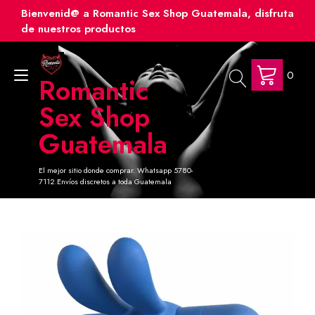
Ir
Bienvenid@ a Romantic Sex Shop Guatemala, disfruta
al
de nuestros productos
contenido
0
Alternar
Romantic
navegación
Sex Shop
Guatemala
El mejor sitio donde comprar. Whatsapp 5780-
7112.Envíos discretos a toda Guatemala