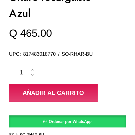
Azul
Q
465.00
UPC: 817483018770 / SO-RHAR-BU
Ohare recargable - Azul cantidad
AÑADIR AL CARRITO
Ordenar por WhatsApp
SKU:
SO-RHAR-BU