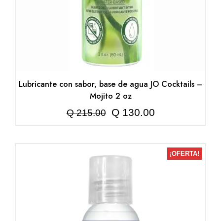
Lubricante con sabor, base de agua JO Cocktails –
Mojito 2 oz
El
El
Q
130.00
Q
215.00
precio
precio
original
actual
¡OFERTA!
era:
es:
Q 215.00.
Q 130.00.