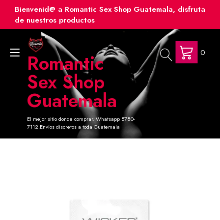
Ir
Bienvenid@ a Romantic Sex Shop Guatemala, disfruta
al
de nuestros productos
contenido
0
Alternar
Romantic
navegación
Sex Shop
Guatemala
El mejor sitio donde comprar. Whatsapp 5780-
7112.Envíos discretos a toda Guatemala