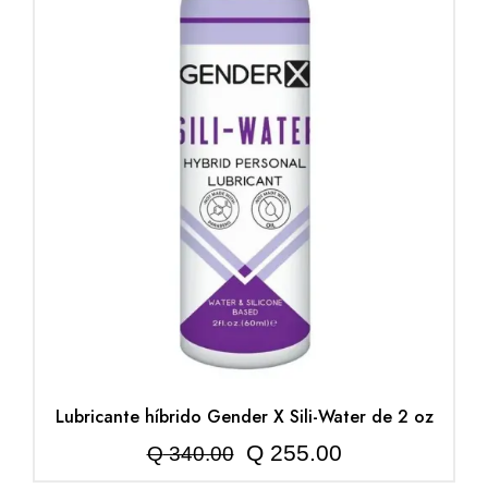
Lubricante híbrido Gender X Sili-Water de 2 oz
El
El
Q
255.00
Q
340.00
precio
precio