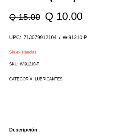
El
El
Q
10.00
Q
15.00
precio
precio
UPC: 713079912104 / WI91210-P
original
actual
Sin existencias
era:
es:
SKU:
WI91210-P
Q 15.00.
Q 10.00.
CATEGORÍA:
LUBRICANTES
Descripción