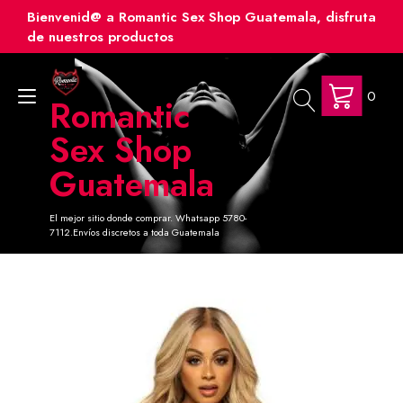
Ir
Bienvenid@ a Romantic Sex Shop Guatemala, disfruta
al
de nuestros productos
contenido
0
Alternar
Romantic
navegación
Sex Shop
Guatemala
El mejor sitio donde comprar. Whatsapp 5780-
7112.Envíos discretos a toda Guatemala