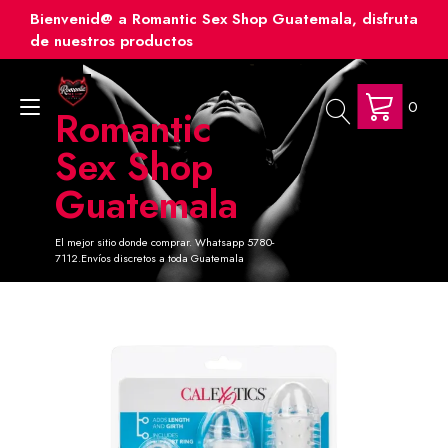
Ir
Bienvenid@ a Romantic Sex Shop Guatemala, disfruta
al
de nuestros productos
contenido
0
Alternar
Romantic
navegación
Sex Shop
Guatemala
El mejor sitio donde comprar. Whatsapp 5780-
7112.Envíos discretos a toda Guatemala