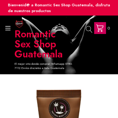
Ir
Bienvenid@ a Romantic Sex Shop Guatemala, disfruta
al
de nuestros productos
contenido
0
Alternar
Romantic
navegación
Sex Shop
Guatemala
El mejor sitio donde comprar. Whatsapp 5780-
7112.Envíos discretos a toda Guatemala