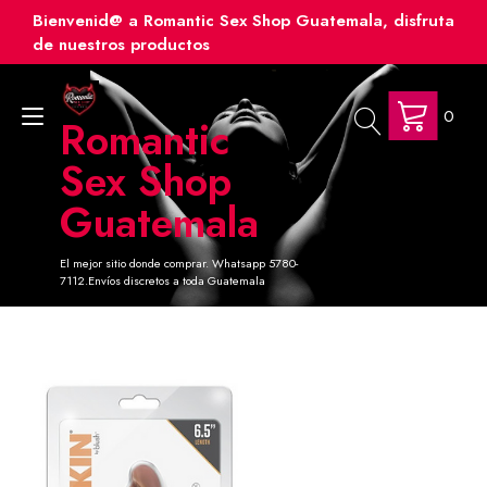
Ir
Bienvenid@ a Romantic Sex Shop Guatemala, disfruta
al
de nuestros productos
contenido
0
Alternar
Romantic
navegación
Sex Shop
Guatemala
El mejor sitio donde comprar. Whatsapp 5780-
7112.Envíos discretos a toda Guatemala