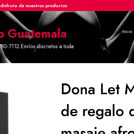
disfruta de nuestros productos
p Guatemala
Inicio
80-7112.Envíos discretos a toda
Dona Let M
de regalo 
masaje afr