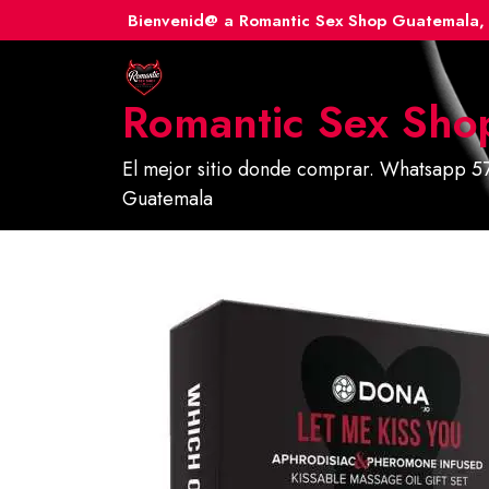
Ir
Bienvenid@ a Romantic Sex Shop Guatemala, 
al
contenido
Romantic Sex Sho
El mejor sitio donde comprar. Whatsapp 57
Guatemala