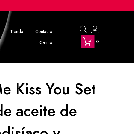
Tienda
Contacto
0
Carrito
e Kiss You Set
de aceite de
odisíaco y