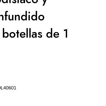
nfundido
 botellas de 1
DL40601