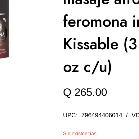
feromona i
Kissable (3
oz c/u)
Q
265.00
UPC: 796494406014 / V
Sin existencias