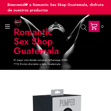
Ir
Bienvenid@ a Romantic Sex Shop Guatemala, disfruta
al
de nuestros productos
contenido
0
Alternar
Romantic
navegación
Sex Shop
Guatemala
El mejor sitio donde comprar. Whatsapp 5780-
7112.Envíos discretos a toda Guatemala