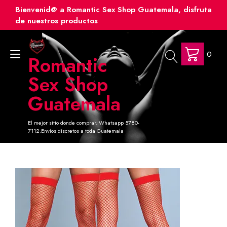
Ir
Bienvenid@ a Romantic Sex Shop Guatemala, disfruta
al
de nuestros productos
contenido
0
Alternar
Romantic
navegación
Sex Shop
Guatemala
El mejor sitio donde comprar. Whatsapp 5780-
7112.Envíos discretos a toda Guatemala