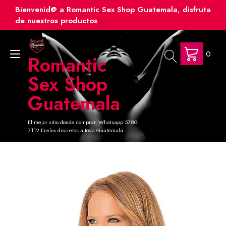
Ir
Bienvenid@ a Romantic Sex Shop Guatemala, disfruta
al
de nuestros productos
contenido
0
Alternar
Romantic
navegación
Sex Shop
Guatemala
El mejor sitio donde comprar. Whatsapp 5780-
7112.Envíos discretos a toda Guatemala