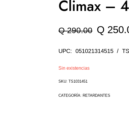
Climax – 4
El
Q
250.
Q
290.00
precio
UPC: 051021314515 / T
original
Sin existencias
era:
SKU:
TS1031451
Q 290.
CATEGORÍA:
RETARDANTES