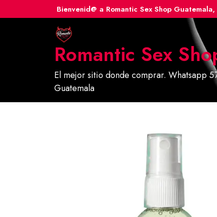
Ir
Bienvenid@ a Romantic Sex Shop Guatemala, 
al
contenido
Romantic Sex Sho
El mejor sitio donde comprar. Whatsapp 57
Guatemala