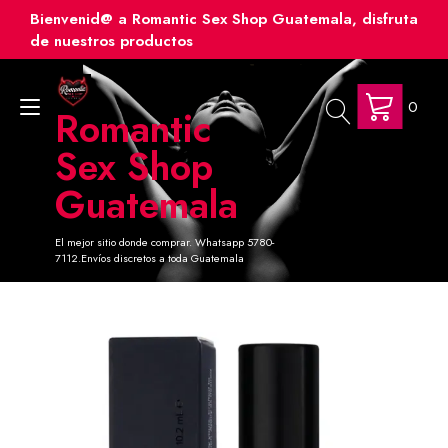
Ir
Bienvenid@ a Romantic Sex Shop Guatemala, disfruta
al
de nuestros productos
contenido
0
Alternar
Romantic
navegación
Sex Shop
Guatemala
El mejor sitio donde comprar. Whatsapp 5780-
7112.Envíos discretos a toda Guatemala