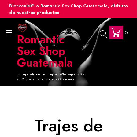
Ir
Bienvenid@ a Romantic Sex Shop Guatemala, disfruta
al
de nuestros productos
contenido
0
Alternar
Romantic
navegación
Sex Shop
Guatemala
El mejor sitio donde comprar. Whatsapp 5780-
7112.Envíos discretos a toda Guatemala
Trajes de