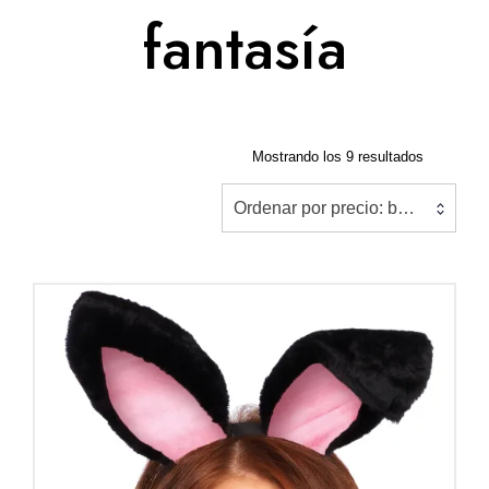
fantasía
Ordenado
Mostrando los 9 resultados
por
precio:
Ordenar por precio: bajo a alto
bajo
a
alto